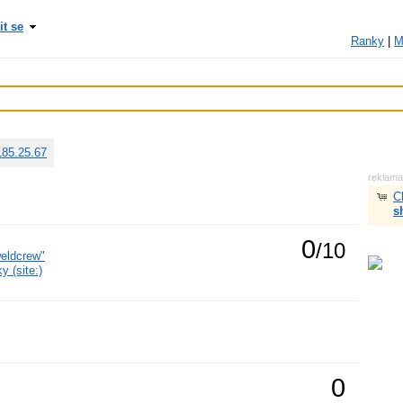
it se
Ranky
|
M
185.25.67
reklam
C
s
0
/10
weldcrew"
 (site:)
0