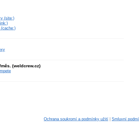
 (site:)
ink:)
 (cache:)
)
exy
měs. (weldcrew.cz)
ompete
Ochrana soukromí a podmínky užití
|
Smluvní podm