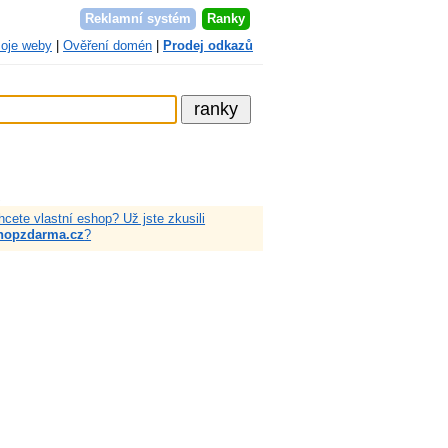
Reklamní systém
Ranky
oje weby
|
Ověření domén
|
Prodej odkazů
a
hcete vlastní eshop? Už jste zkusili
hopzdarma.cz
?