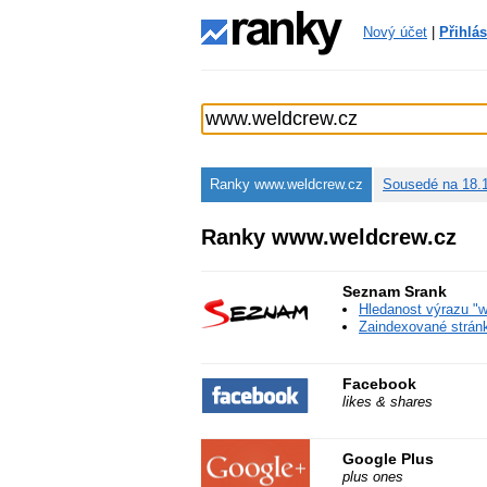
Nový účet
|
Přihlás
Ranky www.weldcrew.cz
Sousedé na 18.
Ranky www.weldcrew.cz
Seznam Srank
Hledanost výrazu "
Zaindexované stránky
Facebook
likes & shares
Google Plus
plus ones