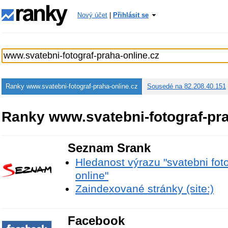
Nový účet
|
Přihlásit se
Ranky www.svatebni-fotograf-praha-online.cz
Sousedé na 82.208.40.151
Ranky www.svatebni-fotograf-pra
Seznam Srank
Hledanost výrazu "svatebni fot
online"
Zaindexované stránky (site:)
Facebook