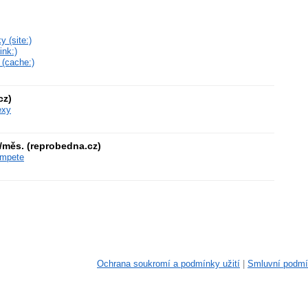
 (site:)
ink:)
 (cache:)
cz)
exy
měs. (reprobedna.cz)
ompete
Ochrana soukromí a podmínky užití
|
Smluvní podm