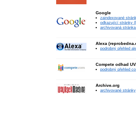
Google
zaindexované stránky
odkazující stránky (l
archivovaná stránka
Alexa (reprobedna.
podrobný přehled al
Compete odhad UV/
podrobný přehled c
Archive.org
archivované stránky