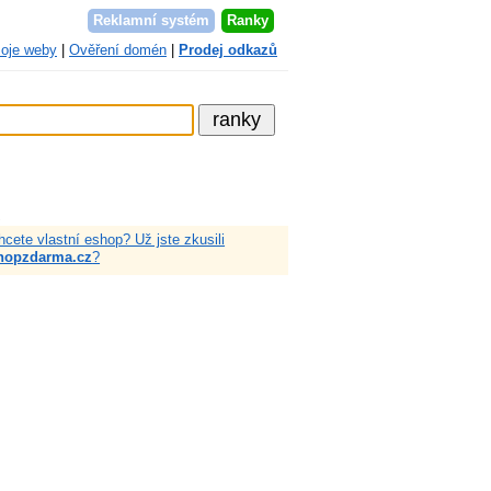
Reklamní systém
Ranky
oje weby
|
Ověření domén
|
Prodej odkazů
a
hcete vlastní eshop? Už jste zkusili
hopzdarma.cz
?