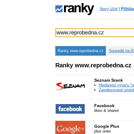
Nový účet
|
Přihlás
Ranky www.reprobedna.cz
Sousedé na 8
Ranky www.reprobedna.cz
Seznam Srank
Hledanost výrazu "r
Zaindexované stránky
Facebook
likes & shares
Google Plus
plus ones