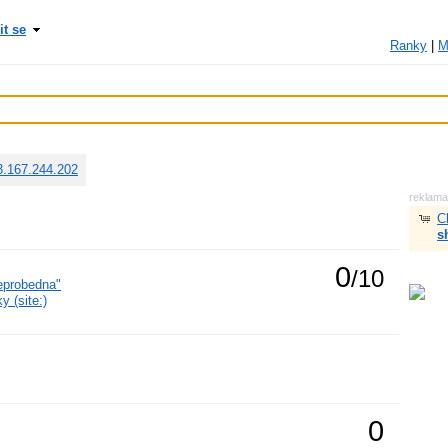
it se
Ranky
|
M
3.167.244.202
reklam
C
s
0
/10
eprobedna"
 (site:)
0