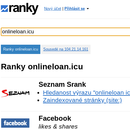
Nový účet
|
Přihlásit se
Ranky onlineloan.icu
Sousedé na 104.21.14.161
Ranky onlineloan.icu
Seznam Srank
Hledanost výrazu "onlineloan i
Zaindexované stránky (site:)
Facebook
likes & shares